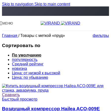
Skip to navigation
Skip to main content
МЕНЮ
Главная
/
Товары с меткой «пруд»
фильтры
Сортировать по
По умолчанию
популярность
Средний рейтинг
новизна
Цена: от низкой к высокой
Цена: по убыванию
Сравнить
Быстрый просмотр
Воздушный компрессор Hailea ACO-009E