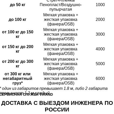
Стретч-пленка/
до 50 кг
Пенопласт/Воздушно-
1000
пупырчатая
Мягкая упаковка +
до 100 кг
жесткая упаковка
2000
(фанера/OSB)
Мягкая упаковка +
от 100 кг до 150
жесткая упаковка
3000
кг
(фанера/OSB)
Мягкая упаковка +
от 150 кг до 200
жесткая упаковка
4000
кг
(фанера/OSB)
Мягкая упаковка +
от 200 кг до 300
жесткая упаковка
5000
кг
(фанера/OSB)
от 300 кг или
Мягкая упаковка +
негабаритный
жесткая упаковка
6000
груз*
(фанера/OSB)
* один из габаритов превышает 1.8 м, либо 2 габарита
превышают 1.2 м каждый
CЕРВИСНАЯ СЛУЖБА VIRAND
ДОСТАВКА С ВЫЕЗДОМ ИНЖЕНЕРА ПО
РОССИИ