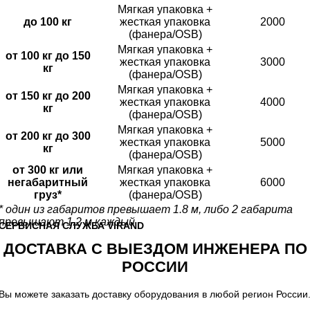
Мягкая упаковка +
до 100 кг
жесткая упаковка
2000
(фанера/OSB)
Мягкая упаковка +
от 100 кг до 150
жесткая упаковка
3000
кг
(фанера/OSB)
Мягкая упаковка +
от 150 кг до 200
жесткая упаковка
4000
кг
(фанера/OSB)
Мягкая упаковка +
от 200 кг до 300
жесткая упаковка
5000
кг
(фанера/OSB)
от 300 кг или
Мягкая упаковка +
негабаритный
жесткая упаковка
6000
груз*
(фанера/OSB)
* один из габаритов превышает 1.8 м, либо 2 габарита
превышают 1.2 м каждый
CЕРВИСНАЯ СЛУЖБА VIRAND
ДОСТАВКА С ВЫЕЗДОМ ИНЖЕНЕРА ПО
РОССИИ
Вы можете заказать доставку оборудования в любой регион России