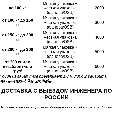
Мягкая упаковка +
до 100 кг
жесткая упаковка
2000
(фанера/OSB)
Мягкая упаковка +
от 100 кг до 150
жесткая упаковка
3000
кг
(фанера/OSB)
Мягкая упаковка +
от 150 кг до 200
жесткая упаковка
4000
кг
(фанера/OSB)
Мягкая упаковка +
от 200 кг до 300
жесткая упаковка
5000
кг
(фанера/OSB)
от 300 кг или
Мягкая упаковка +
негабаритный
жесткая упаковка
6000
груз*
(фанера/OSB)
* один из габаритов превышает 1.8 м, либо 2 габарита
превышают 1.2 м каждый
CЕРВИСНАЯ СЛУЖБА VIRAND
ДОСТАВКА С ВЫЕЗДОМ ИНЖЕНЕРА ПО
РОССИИ
Вы можете заказать доставку оборудования в любой регион России