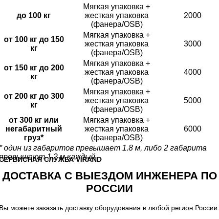
Мягкая упаковка +
до 100 кг
жесткая упаковка
2000
(фанера/OSB)
Мягкая упаковка +
от 100 кг до 150
жесткая упаковка
3000
кг
(фанера/OSB)
Мягкая упаковка +
от 150 кг до 200
жесткая упаковка
4000
кг
(фанера/OSB)
Мягкая упаковка +
от 200 кг до 300
жесткая упаковка
5000
кг
(фанера/OSB)
от 300 кг или
Мягкая упаковка +
негабаритный
жесткая упаковка
6000
груз*
(фанера/OSB)
* один из габаритов превышает 1.8 м, либо 2 габарита
превышают 1.2 м каждый
CЕРВИСНАЯ СЛУЖБА VIRAND
ДОСТАВКА С ВЫЕЗДОМ ИНЖЕНЕРА ПО
РОССИИ
Вы можете заказать доставку оборудования в любой регион России