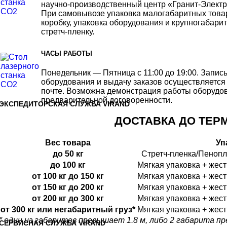
научно-производственный центр «Гранит-Электр
При самовывозе упаковка малогабаритных това
коробку, упаковка оборудования и крупногабари
стретч-пленку.
ЧАСЫ РАБОТЫ
Понедельник — Пятница с 11:00 до 19:00. Запи
оборудования и выдачу заказов осуществляется
почте. Возможна демонстрация работы оборудо
предварительной договоренности.
ЭКСПЕДИТОРСКАЯ СЛУЖБА VIRAND
ДОСТАВКА ДО ТЕРМ
Вес товара
Уп
до 50 кг
Стретч-пленка/Пеноп
до 100 кг
Мягкая упаковка + жес
от 100 кг до 150 кг
Мягкая упаковка + жес
от 150 кг до 200 кг
Мягкая упаковка + жес
от 200 кг до 300 кг
Мягкая упаковка + жес
от 300 кг или негабаритный груз*
Мягкая упаковка + жес
* один из габаритов превышает 1.8 м, либо 2 габарита 
CЕРВИСНАЯ СЛУЖБА VIRAND