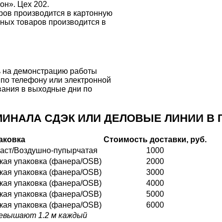
он». Цех 202.
ров производится в картонную
тных товаров производится в
сь на демонстрацию работы
 по телефону или электронной
вания в выходные дни по
ИНАЛА СДЭК ИЛИ ДЕЛОВЫЕ ЛИНИИ В Г
аковка
Стоимость доставки, руб.
ласт/Воздушно-пупырчатая
1000
ткая упаковка (фанера/OSB)
2000
ткая упаковка (фанера/OSB)
3000
ткая упаковка (фанера/OSB)
4000
ткая упаковка (фанера/OSB)
5000
ткая упаковка (фанера/OSB)
6000
превышают 1.2 м каждый