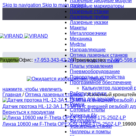
Лазерные диодные модули
Skip to navigation
Skip to main content
Лазерные маркираторы
Лазерные станки
Лазерные трубки
Лазерные указки
Макеты
Металлорезчики
Механика
Муфты
Направляющие
Оптика лазерных станков
Разделы
Офис:
+7-953-343-42-24
Производство:
+7-995-598-
Оптика маркираторов
Платы управления
Пневмооборудование
Поворотные устройства
Программное обеспечение
Калькулятор лазерной 
нажмите, чтобы увеличить
Работы и услуги
Главная
/
Оптика лазерных станков
/
Усиленный кронштейн
Резина для печатей
Ремни
Датчик протока HL-12-3A 1.75 МПа (с внешней резьбой) д
Сотовые столы
Вернуться к продуктам
Уценка и б/у
Фитолампы
Линза 10600 нм F-Theta OPEX SL-1064-175-250Z-LP
1990
Фрезерные станки
Чиллеры и помпы