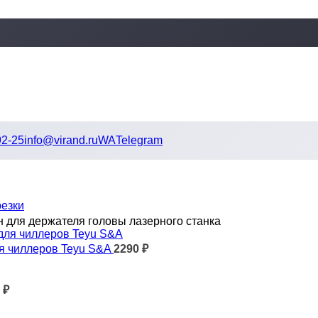
92-25
info@virand.ru
WA
Telegram
резки
 для держателя головы лазерного станка
ля чиллеров Teyu S&A
2290
₽
0
₽