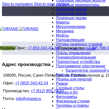
Лазерные диодные модули
Skip to navigation
Skip to main content
Лазерные маркираторы
Лазерные станки
Лазерные трубки
Лазерные указки
Макеты
Металлорезчики
Механика
Муфты
Направляющие
Оптика лазерных станков
Разделы
Офис:
+7-953-343-42-24
Производство:
+7-995-598-
Оптика маркираторов
Платы управления
Пневмооборудование
Поворотные устройства
Адрес производства
Программное обеспечение
Калькулятор лазерной 
Работы и услуги
198095, Россия, Санкт-Петербург, ул. Промышленная д. 1
Резина для печатей
Офис:
+7 (953) 343-42-24
Ремни
Сотовые столы
Производство:
+7 (812) 905-79-83
Уценка и б/у
Фитолампы
Почта:
info@virand.ru
Фрезерные станки
Чиллеры и помпы