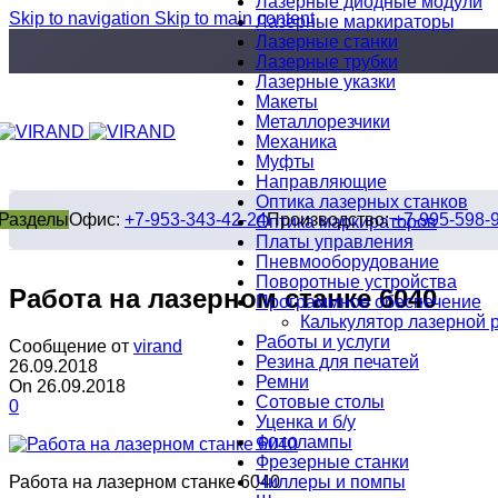
Лазерные диодные модули
Skip to navigation
Skip to main content
Лазерные маркираторы
Лазерные станки
Лазерные трубки
Лазерные указки
Макеты
Металлорезчики
Механика
Муфты
Направляющие
Оптика лазерных станков
Разделы
Офис:
+7-953-343-42-24
Производство:
+7-995-598-
Оптика маркираторов
Платы управления
Пневмооборудование
Поворотные устройства
Работа на лазерном станке 6040
Программное обеспечение
Калькулятор лазерной 
Работы и услуги
Сообщение от
virand
Резина для печатей
26.09.2018
Ремни
On 26.09.2018
Сотовые столы
0
Уценка и б/у
Фитолампы
Фрезерные станки
Чиллеры и помпы
Работа на лазерном станке 6040