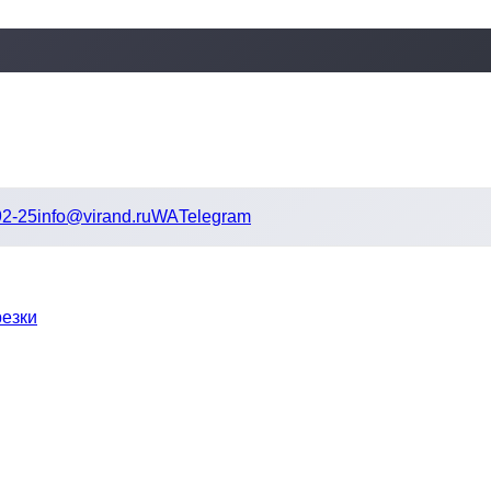
92-25
info@virand.ru
WA
Telegram
резки