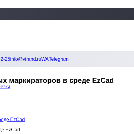
92-25
info@virand.ru
WA
Telegram
х маркираторов в среде EzCad
резки
де EzCad