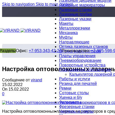
Лазерные диодные модули
Skip to navigation
Skip to main content
Лазерные маркираторы
Лазерные станки
Лазерные трубки
Лазерные указки
Макеты
Металлорезчики
Механика
Муфты
Направляющие
Оптика лазерных станков
Разделы
Офис:
+7-953-343-42-24
Производство:
+7-995-598-
Оптика маркираторов
Платы управления
Пневмооборудование
Поворотные устройства
Настройка оптоволоконных лазерны
Программное обеспечение
Калькулятор лазерной 
Работы и услуги
Сообщение от
virand
Резина для печатей
15.02.2022
Ремни
On 15.02.2022
Сотовые столы
0
Уценка и б/у
Фитолампы
Фрезерные станки
Чиллеры и помпы
Настройка оптоволоконных лазерных маркираторов в сре