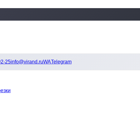
92-25
info@virand.ru
WA
Telegram
резки