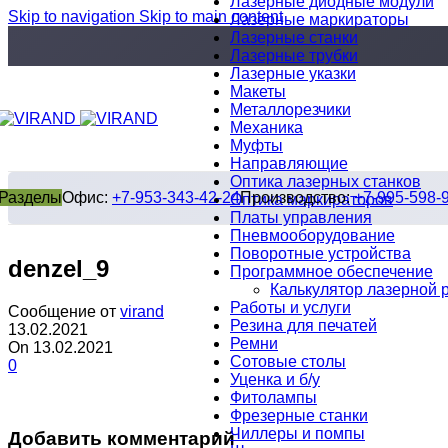
Лазерные диодные модули
Skip to navigation
Skip to main content
Лазерные маркираторы
Лазерные станки
Лазерные трубки
Лазерные указки
Макеты
Металлорезчики
Механика
Муфты
Направляющие
Оптика лазерных станков
Разделы
Офис:
+7-953-343-42-24
Производство:
+7-995-598-
Оптика маркираторов
Платы управления
Пневмооборудование
Поворотные устройства
denzel_9
Программное обеспечение
Калькулятор лазерной 
Работы и услуги
Сообщение от
virand
Резина для печатей
13.02.2021
Ремни
On 13.02.2021
Сотовые столы
0
Уценка и б/у
Фитолампы
Фрезерные станки
Чиллеры и помпы
Добавить комментарий