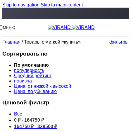
Skip to navigation
Skip to main content
МЕНЮ
Главная
/
Товары с меткой «купить»
фильтры
Сортировать по
По умолчанию
популярность
Средний рейтинг
новизна
Цена: от низкой к высокой
Цена: по убыванию
Ценовой фильтр
Все
0
₽
-
164750
₽
164750
₽
-
329500
₽