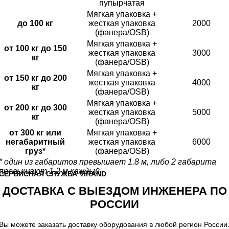
пупырчатая
Мягкая упаковка +
до 100 кг
жесткая упаковка
2000
(фанера/OSB)
Мягкая упаковка +
от 100 кг до 150
жесткая упаковка
3000
кг
(фанера/OSB)
Мягкая упаковка +
от 150 кг до 200
жесткая упаковка
4000
кг
(фанера/OSB)
Мягкая упаковка +
от 200 кг до 300
жесткая упаковка
5000
кг
(фанера/OSB)
от 300 кг или
Мягкая упаковка +
негабаритный
жесткая упаковка
6000
груз*
(фанера/OSB)
* один из габаритов превышает 1.8 м, либо 2 габарита
превышают 1.2 м каждый
CЕРВИСНАЯ СЛУЖБА VIRAND
ДОСТАВКА С ВЫЕЗДОМ ИНЖЕНЕРА ПО
РОССИИ
Вы можете заказать доставку оборудования в любой регион России