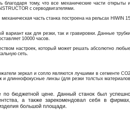
ь благодаря тому, что все механические части открыты 
CONSTRUCTOR с серводвигателями.
 механическая часть станка построена на рельсах HIWIN 1
ариант как для резки, так и гравировки. Данные трубк
ставляет 10000 часов.
еством настроек, который может решать абсолютно любы
альную сеть.
жатели зеркал и сопло являются лучшими в сегменте CO
так и длиннофокусные линзы (для резки толстых материало
по бюджетной цене. Данный станок был успешн
ентства, а также зарекомендовал себя в фирмах
 изделия большой площади.