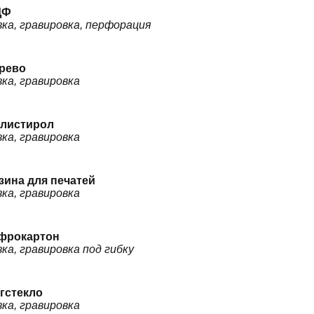
ДФ
зка, гравировка, перфорация
рево
зка, гравировка
листирол
зка, гравировка
зина для печатей
зка, гравировка
фрокартон
зка, гравировка под гибку
гстекло
зка, гравировка