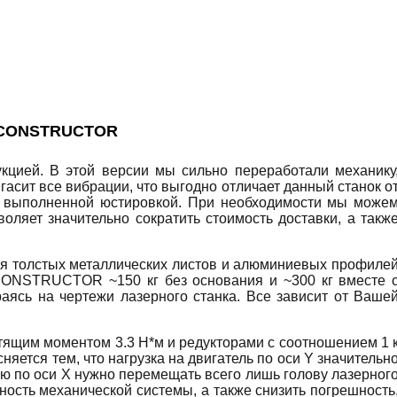
 CONSTRUCTOR
ией. В этой версии мы сильно переработали механику
асит все вибрации, что выгодно отличает данный станок о
 с выполненной юстировкой. При необходимости мы може
оляет значительно сократить стоимость доставки, а такж
ия толстых металлических листов и алюминиевых профиле
 CONSTRUCTOR ~150 кг без основания и ~300 кг вместе 
аясь на чертежи лазерного станка. Все зависит от Ваше
щим моментом 3.3 Н*м и редукторами с соотношением 1 
няется тем, что нагрузка на двигатель по оси Y значительн
лю по оси X нужно перемещать всего лишь голову лазерног
нность механической системы, а также снизить погрешность