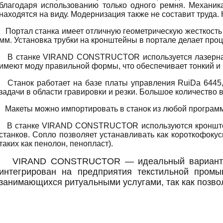
благодаря использованию только одного ремня. Механика
находятся на виду. Модернизация также не составит труд
Портал станка имеет отличную геометрическую жесткость б
мм. Установка трубки на кронштейны в портале делает про
В станке VIRAND CONSTRUCTOR используется лазерная тр
имеют моду правильной формы, что обеспечивает тонкий и 
Станок работает на базе платы управления RuiDa 6445,
задачи в области гравировки и резки. Большое количество
Макеты можно импортировать в станок из любой программы —
В станке VIRAND CONSTRUCTOR используются кронштейны 
станков. Сопло позволяет устанавливать как короткофокус
таких как пенолон, пенопласт).
VIRAND CONSTRUCTOR — идеальный вариант для 
интегрирован на предприятия текстильной промы
занимающихся ритуальными услугами, так как позво