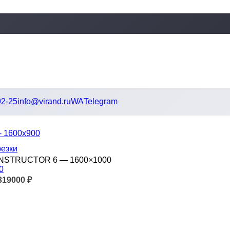
92-25
info@virand.ru
WA
Telegram
резки
ONSTRUCTOR 6 — 1600×1000
319000
₽