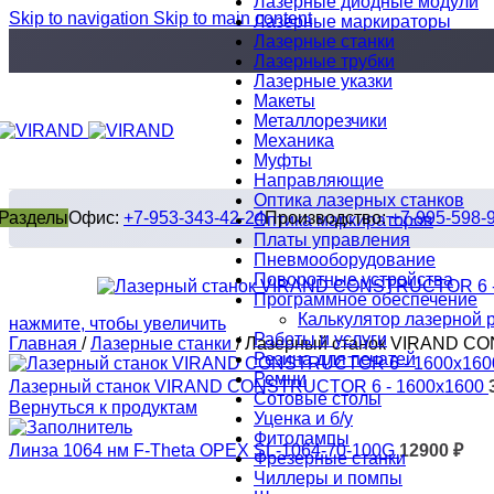
Лазерные диодные модули
Skip to navigation
Skip to main content
Лазерные маркираторы
Лазерные станки
Лазерные трубки
Лазерные указки
Макеты
Металлорезчики
Механика
Муфты
Направляющие
Оптика лазерных станков
Разделы
Офис:
+7-953-343-42-24
Производство:
+7-995-598-
Оптика маркираторов
Платы управления
Пневмооборудование
Поворотные устройства
Программное обеспечение
Калькулятор лазерной 
нажмите, чтобы увеличить
Работы и услуги
Главная
/
Лазерные станки
/
Лазерный станок VIRAND C
Резина для печатей
Ремни
Лазерный станок VIRAND CONSTRUCTOR 6 - 1600x1600
Сотовые столы
Вернуться к продуктам
Уценка и б/у
Фитолампы
Линза 1064 нм F-Theta OPEX SL-1064-70-100G
12900
₽
Фрезерные станки
Чиллеры и помпы