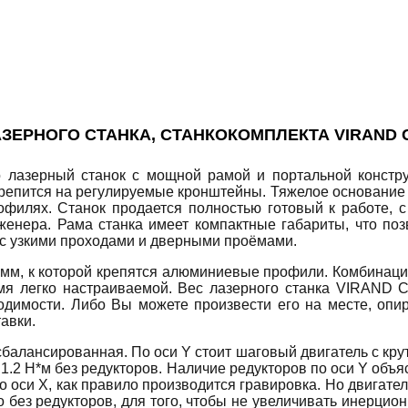
ЗЕРНОГО СТАНКА, СТАНКОКОМПЛЕКТА VIRAND
рный станок с мощной рамой и портальной конструкц
крепится на регулируемые кронштейны. Тяжелое основание г
офилях. Станок продается полностью готовый к работе,
енера. Рама станка имеет компактные габариты, что позв
 с узкими проходами и дверными проёмами.
 мм, к которой крепятся алюминиевые профили. Комбинац
емя легко настраиваемой. Вес лазерного станка VIRAND
имости. Либо Вы можете произвести его на месте, опир
авки.
нсированная. По оси Y стоит шаговый двигатель с крутя
.2 Н*м без редукторов. Наличие редукторов по оси Y объяс
о оси X, как правило производится гравировка. Но двигате
 без редукторов, для того, чтобы не увеличивать инерцио