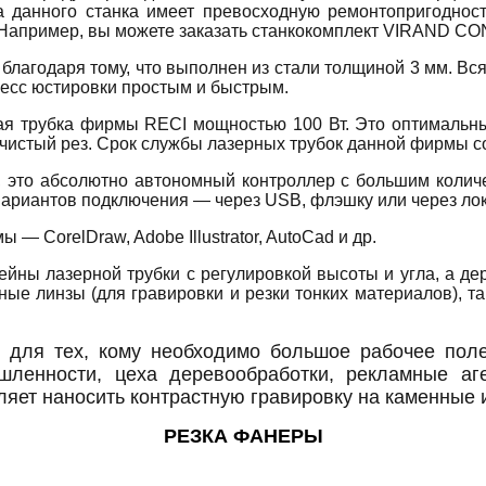
 данного станка имеет превосходную ремонтопригодност
а. Например, вы можете заказать станкокомплект VIRAND 
лагодаря тому, что выполнен из стали толщиной 3 мм. Вся
цесс юстировки простым и быстрым.
убка фирмы RECI мощностью 100 Вт. Это оптимальный в
чистый рез. Срок службы лазерных трубок данной фирмы со
 это абсолютно автономный контроллер с большим колич
 вариантов подключения — через USB, флэшку или через лок
 CorelDraw, Adobe Illustrator, AutoCad и др.
лазерной трубки с регулировкой высоты и угла, а дер
ные линзы (для гравировки и резки тонких материалов), 
тех, кому необходимо большое рабочее поле 
шленности, цеха деревообработки, рекламные аг
ляет наносить контрастную гравировку на каменные
РЕЗКА ФАНЕРЫ