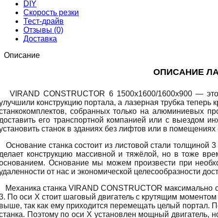
DIY
Скорость резки
Тест-драйв
Отзывы (0)
Доставка
Описание
ОПИСАНИЕ ЛА
VIRAND CONSTRUCTOR 6 1500х1600/1600х900 — это лазе
улучшили конструкцию портала, а лазерная трубка теперь 
станкокомплектов, собранных только на алюминиевых пр
доставить его транспортной компанией или с выездом инж
установить станок в зданиях без лифтов или в помещениях
Основание станка состоит из листовой стали толщиной 3
делает конструкцию массивной и тяжёлой, но в тоже вр
основанием. Основание мы можем произвести при необход
удаленности от нас и экономической целесообразности дост
Механика станка VIRAND CONSTRUCTOR максимально сбала
3. По оси X стоит шаговый двигатель с крутящим моментом 1
выше, так как ему приходится перемещать целый портал. П
станка. Поэтому по оси X установлен мощный двигатель, но