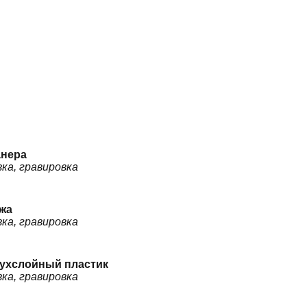
нера
зка, гравировка
жа
зка, гравировка
ухслойный пластик
зка, гравировка