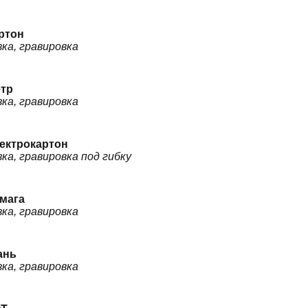
ртон
зка, гравировка
тр
зка, гравировка
ектрокартон
зка, гравировка под гибку
мага
зка, гравировка
ань
зка, гравировка