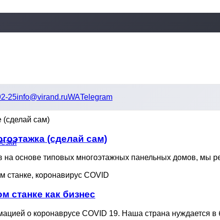
92-25
info@virand.ru
WA
Telegram
огоэтажка (сделай сам)
резки
в на основе типовых многоэтажных панельных домов, мы ре
м станке как бизнес
мацией о коронаврусе COVID 19. Наша страна нуждается в 