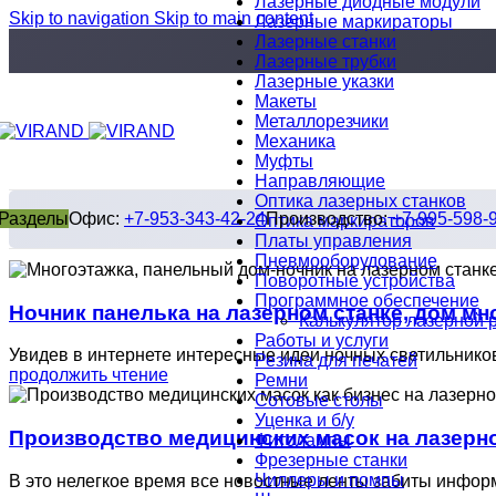
Лазерные диодные модули
Skip to navigation
Skip to main content
Лазерные маркираторы
Лазерные станки
Лазерные трубки
Лазерные указки
Макеты
Металлорезчики
Механика
Муфты
Направляющие
Оптика лазерных станков
Разделы
Офис:
+7-953-343-42-24
Производство:
+7-995-598-
Оптика маркираторов
Платы управления
Пневмооборудование
Поворотные устройства
Программное обеспечение
Ночник панелька на лазерном станке, дом мн
Калькулятор лазерной 
Работы и услуги
Увидев в интернете интересные идеи ночных светильнико
Резина для печатей
продолжить чтение
Ремни
Сотовые столы
Уценка и б/у
Производство медицинских масок на лазерно
Фитолампы
Фрезерные станки
Чиллеры и помпы
В это нелегкое время все новостные ленты забиты инфор