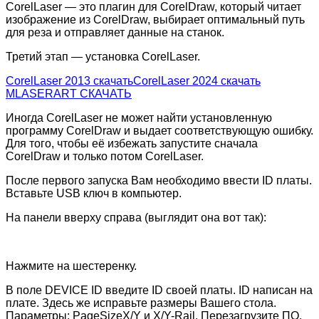
CorelLaser — это плагин для CorelDraw, который читает
изображение из CorelDraw, выбирает оптимальный путь
для реза и отправляет данные на станок.
Третий этап — установка CorelLaser.
CorelLaser 2013 скачать
CorelLaser 2024 скачать
MLASERART СКАЧАТЬ
Иногда CorelLaser не может найти установленную
программу CorelDraw и выдает соответствующую ошибку.
Для того, чтобы её избежать запустите сначала
CorelDraw и только потом CorelLaser.
После первого запуска Вам необходимо ввести ID платы.
Вставьте USB ключ в компьютер.
На панели вверху справа (выглядит она вот так):
Нажмите на шестеренку.
В поле DEVICE ID введите ID своей платы. ID написан на
плате. Здесь же исправьте размеры Вашего стола.
Параметры: PageSizeX/Y и X/Y-Rail. Перезагрузите ПО.