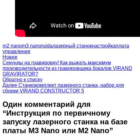
m2 nano
m3 nano
ruida
лазерный станок
настройка
плата
управления
Новее
Секунды на гравировку! Как выжать максимум
производительности из гравировщика бокалов VIRAND
GRAVIRATOR?
Обратно к списку
Далее
Станкокомплект лазерного станка, набор для
сборки VIRAND CONSTRUCTOR 5
Один комментарий для
“
Инструкция по первичному
запуску лазерного станка на базе
платы M3 Nano или M2 Nano
”