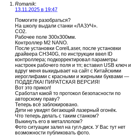
Romanik
:
13.11.2025 в 19:47
Помогите разобраться?
На школу выдали станки «ЛАЗУЧ».
СО2.
Рабочее поле 300х300мм.
Контроллер M2 NANO.
После установки CorelLaser, после установки
драйвера CH340G, по инструкции ввел ID
контроллера; подкорректировал параметры
настроек рабочего поля и тп; вставил USB ключ и
вдруг меня выкидывает на сайт с Китайскими
иероглифами с красными и жирными буквами —
ПОДДЕЛКА! ПИРАТСКАЯ ВЕРСИЯ!
Вот это прикол!
Сработал какой то протокол безопасности по
авторскому праву?
Теперь всё заблокировано.
Дети не увидят бегающий лазерный огонёк.
Что теперь делать с таким станком?
Выкинуть его в металлолом?
Фото ситуации залил на гугл-диск. У Вас тут нет
возможности публиковать фото.