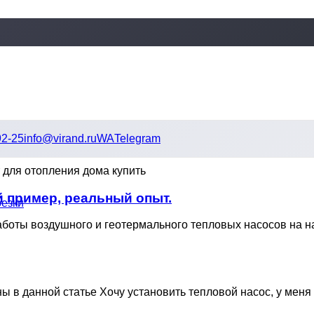
92-25
info@virand.ru
WA
Telegram
й пример, реальный опыт.
резки
аботы воздушного и геотермального тепловых насосов на н
 данной статье Хочу установить тепловой насос, у меня не