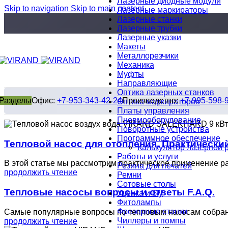
Лазерные диодные модули
Skip to navigation
Skip to main content
Лазерные маркираторы
Лазерные станки
Лазерные трубки
Лазерные указки
Макеты
Металлорезчики
Механика
Муфты
Направляющие
Оптика лазерных станков
Разделы
Офис:
+7-953-343-42-24
Производство:
+7-995-598-
Оптика маркираторов
Платы управления
Пневмооборудование
Поворотные устройства
Программное обеспечение
Тепловой насос для отопления. Практически
Калькулятор лазерной 
Работы и услуги
В этой статье мы рассмотрим практическое применение р
Резина для печатей
продолжить чтение
Ремни
Сотовые столы
Тепловые насосы вопросы и ответы F.A.Q.
Уценка и б/у
Фитолампы
Фрезерные станки
Самые популярные вопросы по тепловым насосам собраны в
Чиллеры и помпы
продолжить чтение