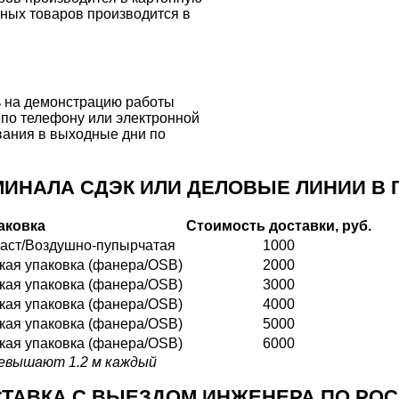
тных товаров производится в
сь на демонстрацию работы
 по телефону или электронной
вания в выходные дни по
ИНАЛА СДЭК ИЛИ ДЕЛОВЫЕ ЛИНИИ В Г
аковка
Стоимость доставки, руб.
ласт/Воздушно-пупырчатая
1000
ткая упаковка (фанера/OSB)
2000
ткая упаковка (фанера/OSB)
3000
ткая упаковка (фанера/OSB)
4000
ткая упаковка (фанера/OSB)
5000
ткая упаковка (фанера/OSB)
6000
превышают 1.2 м каждый
ТАВКА С ВЫЕЗДОМ ИНЖЕНЕРА ПО РО