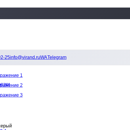
92-25
info@virand.ru
WA
Telegram
резки
серый