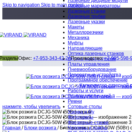
Лазерные диодные модули
Skip to navigation
Skip to main content
Лазерные маркираторы
Лазерные станки
Лазерные трубки
Лазерные указки
Макеты
Металлорезчики
Механика
Муфты
Направляющие
Оптика лазерных станков
Разделы
Офис:
+7-953-343-42-24
Производство:
+7-995-598-
Оптика маркираторов
Платы управления
Пневмооборудование
Поворотные устройства
Программное обеспечение
Калькулятор лазерной 
Работы и услуги
Резина для печатей
Ремни
Сотовые столы
нажмите, чтобы увеличить
Уценка и б/у
Фитолампы
Фрезерные станки
Чиллеры и помпы
Главная
/
Блоки розжига
/
Блок розжига DCJG-50W (50Вт) 