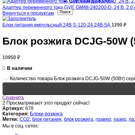
Шаговые двигатели
Адаптер переменного тока GVE GM48-240200-D, 24 В, 2,0
Поиск
Вернуться к продуктам
Блок питания импульсный 24В S-120-24 24В-5А
1290
₽
Блок розжига DCJG-50W (
10950
₽
В наличии
Количество товара Блок розжига DCJG-50W (50Вт) се
Сравнить
2
Просматривают этот продукт сейчас!
Артикул:
678
Категория:
Блоки розжига
Метки:
CO2
,
блок питания
,
блок розжига
,
гравер
,
лазер
,
ла
Мы в соц. сетях: