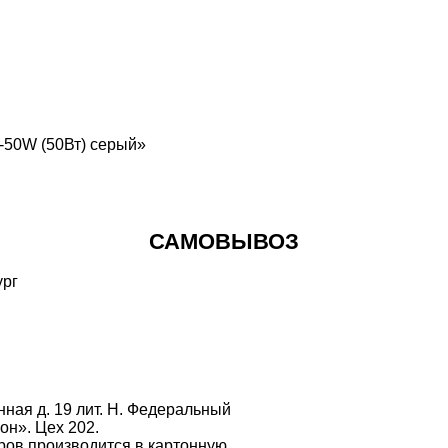
-50W (50Вт) серый»
САМОВЫВОЗ
ная д. 19 лит. Н. Федеральный
он». Цех 202.
ров производится в картонную