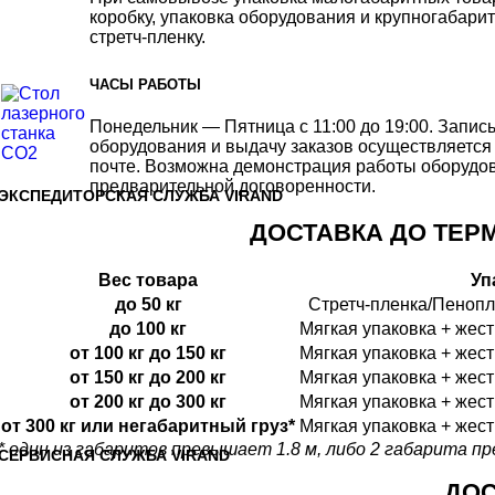
коробку, упаковка оборудования и крупногабари
стретч-пленку.
ЧАСЫ РАБОТЫ
Понедельник — Пятница с 11:00 до 19:00. Запи
оборудования и выдачу заказов осуществляется
почте. Возможна демонстрация работы оборудо
предварительной договоренности.
ЭКСПЕДИТОРСКАЯ СЛУЖБА VIRAND
ДОСТАВКА ДО ТЕРМ
Вес товара
Уп
до 50 кг
Стретч-пленка/Пеноп
до 100 кг
Мягкая упаковка + жес
от 100 кг до 150 кг
Мягкая упаковка + жес
от 150 кг до 200 кг
Мягкая упаковка + жес
от 200 кг до 300 кг
Мягкая упаковка + жес
от 300 кг или негабаритный груз*
Мягкая упаковка + жес
* один из габаритов превышает 1.8 м, либо 2 габарита 
CЕРВИСНАЯ СЛУЖБА VIRAND
ДОС