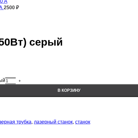
 А
2500
₽
50Вт) серый
рый
В КОРЗИНУ
зерная трубка
,
лазерный станок
,
станок