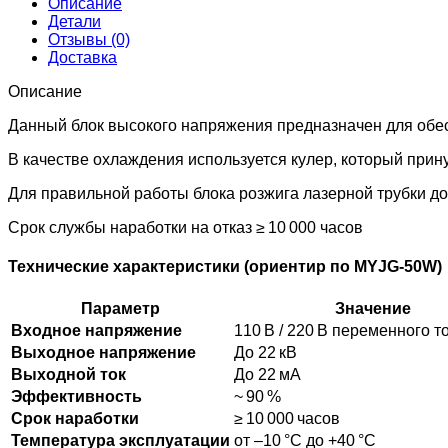
Описание
Детали
Отзывы (0)
Доставка
Описание
Данный блок высокого напряжения предназначен для обес
В качестве охлаждения используется кулер, который прин
Для правильной работы блока розжига лазерной трубки д
Срок службы наработки на отказ ≥ 10 000 часов
Технические характеристики (ориентир по MYJG‑50W)
Параметр
Значение
Входное напряжение
110 В / 220 В переменного т
Выходное напряжение
До 22 кВ
Выходной ток
До 22 мА
Эффективность
~ 90 %
Срок наработки
≥ 10 000 часов
Температура эксплуатации
от –10 °C до +40 °С