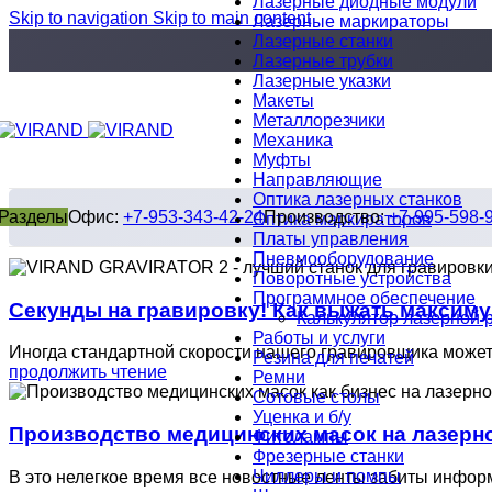
Лазерные диодные модули
Skip to navigation
Skip to main content
Лазерные маркираторы
Лазерные станки
Лазерные трубки
Лазерные указки
Макеты
Металлорезчики
Механика
Муфты
Направляющие
Оптика лазерных станков
Разделы
Офис:
+7-953-343-42-24
Производство:
+7-995-598-
Оптика маркираторов
Платы управления
Пневмооборудование
Поворотные устройства
Программное обеспечение
Секунды на гравировку! Как выжать максим
Калькулятор лазерной 
Работы и услуги
Иногда стандартной скорости нашего гравировщика может н
Резина для печатей
продолжить чтение
Ремни
Сотовые столы
Уценка и б/у
Производство медицинских масок на лазерно
Фитолампы
Фрезерные станки
Чиллеры и помпы
В это нелегкое время все новостные ленты забиты инфор