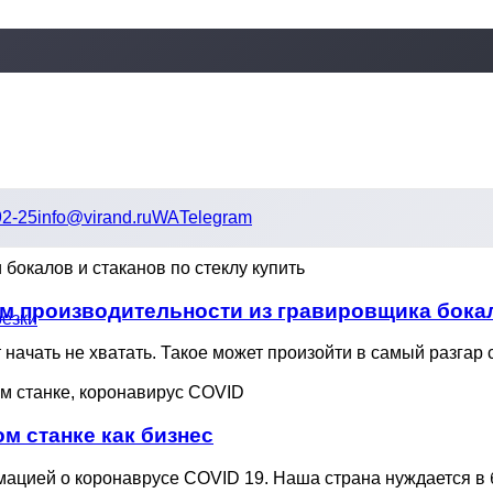
92-25
info@virand.ru
WA
Telegram
ум производительности из гравировщика бо
резки
ачать не хватать. Такое может произойти в самый разгар с
м станке как бизнес
мацией о коронаврусе COVID 19. Наша страна нуждается в 